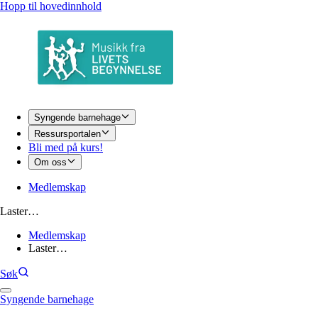
Hopp til hovedinnhold
Syngende barnehage
Ressursportalen
Bli med på kurs!
Om oss
Medlemskap
Laster…
Medlemskap
Laster…
Søk
Syngende barnehage