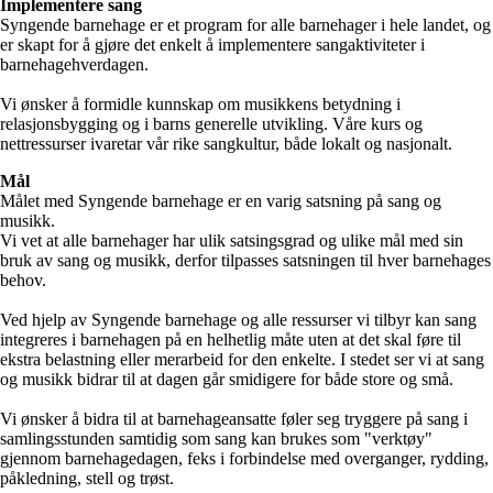
Implementere sang
Syngende barnehage er et program for alle barnehager i hele landet, og
er skapt for å gjøre det enkelt å implementere sangaktiviteter i
barnehagehverdagen.
Vi ønsker å formidle kunnskap om musikkens betydning i
relasjonsbygging og i barns generelle utvikling. Våre kurs og
nettressurser ivaretar vår rike sangkultur, både lokalt og nasjonalt.
Mål
Målet med Syngende barnehage er en varig satsning på sang og
musikk.
Vi vet at alle barnehager har ulik satsingsgrad og ulike mål med sin
bruk av sang og musikk, derfor tilpasses satsningen til hver barnehages
behov.
Ved hjelp av Syngende barnehage og alle ressurser vi tilbyr kan sang
integreres i barnehagen på en helhetlig måte uten at det skal føre til
ekstra belastning eller merarbeid for den enkelte. I stedet ser vi at sang
og musikk bidrar til at dagen går smidigere for både store og små.
Vi ønsker å bidra til at barnehageansatte føler seg tryggere på sang i
samlingsstunden samtidig som sang kan brukes som "verktøy"
gjennom barnehagedagen, feks i forbindelse med overganger, rydding,
påkledning, stell og trøst.