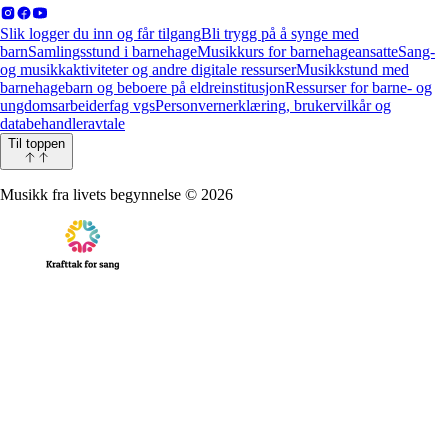
Slik logger du inn og får tilgang
Bli trygg på å synge med
barn
Samlingsstund i barnehage
Musikkurs for barnehageansatte
Sang-
og musikkaktiviteter og andre digitale ressurser
Musikkstund med
barnehagebarn og beboere på eldreinstitusjon
Ressurser for barne- og
ungdomsarbeiderfag vgs
Personvernerklæring, brukervilkår og
databehandleravtale
Til toppen
Musikk fra livets begynnelse
©
2026