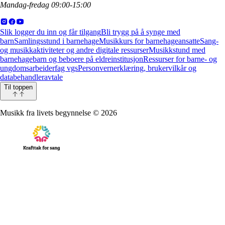
Mandag-fredag 09:00-15:00
Slik logger du inn og får tilgang
Bli trygg på å synge med
barn
Samlingsstund i barnehage
Musikkurs for barnehageansatte
Sang-
og musikkaktiviteter og andre digitale ressurser
Musikkstund med
barnehagebarn og beboere på eldreinstitusjon
Ressurser for barne- og
ungdomsarbeiderfag vgs
Personvernerklæring, brukervilkår og
databehandleravtale
Til toppen
Musikk fra livets begynnelse
©
2026