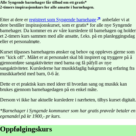
Alle Syngende barnehager får tilbud om ett gratis*
2-timers inspirasjonskurs for alle ansatte i barnehagen.
Etter at dere er
registrert som Syngende barnehage
anbefaler vi at
dere bestiller inspirasjonskurset, som er gratis* for alle nye Syngende
barnehager. Da kommer en av våre kursledere til barnehagen og holder
et 2-timers kurs sammen med alle ansatte, f.eks. på en planleggingsdag
eller et personalmøte.
Kurset tilpasses barnehagens ønsker og behov og oppleves gjerne som
en "kick off". Målet er at personalet skal bli inspirert og tryggere på å
gjennomføre sangaktiviteter med barna og få påfyll av nye
sangaktiviteter. Kurslederne har musikkfaglig bakgrunn og erfaring fra
musikkarbeid med barn, 0-6 år.
Dette er et praktisk kurs med ideer til hvordan sang og musikk kan
brukes gjennom barnehagedagen på en enkel måte.
Dersom vi ikke har aktuelle kursledere i nærheten, tilbys kurset digitalt.
*Barnehager i Syngende kommuner som har gratis prøveår betaler en
egenandel på kr 1900,- pr kurs.
Oppfølgingskurs