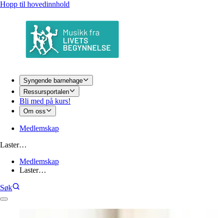
Hopp til hovedinnhold
Syngende barnehage
Ressursportalen
Bli med på kurs!
Om oss
Medlemskap
Laster…
Medlemskap
Laster…
Søk