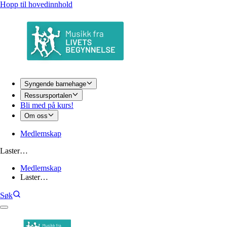
Hopp til hovedinnhold
Syngende barnehage
Ressursportalen
Bli med på kurs!
Om oss
Medlemskap
Laster…
Medlemskap
Laster…
Søk