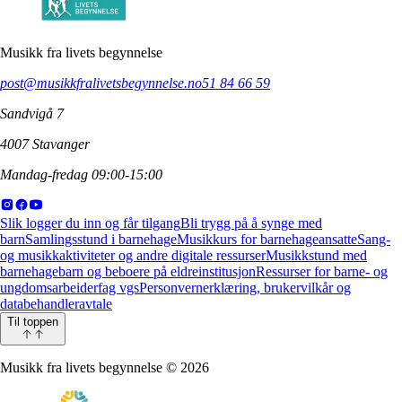
Musikk fra livets begynnelse
post@musikkfralivetsbegynnelse.no
51 84 66 59
Sandvigå 7
4007 Stavanger
Mandag-fredag 09:00-15:00
Slik logger du inn og får tilgang
Bli trygg på å synge med
barn
Samlingsstund i barnehage
Musikkurs for barnehageansatte
Sang-
og musikkaktiviteter og andre digitale ressurser
Musikkstund med
barnehagebarn og beboere på eldreinstitusjon
Ressurser for barne- og
ungdomsarbeiderfag vgs
Personvernerklæring, brukervilkår og
databehandleravtale
Til toppen
Musikk fra livets begynnelse
©
2026