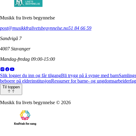
Musikk fra livets begynnelse
post@musikkfralivetsbegynnelse.no
51 84 66 59
Sandvigå 7
4007 Stavanger
Mandag-fredag 09:00-15:00
Slik logger du inn og får tilgang
Bli trygg på å synge med barn
Samlings
beboere på eldreinstitusjon
Ressurser for barne- og ungdomsarbeiderfag
Til toppen
Musikk fra livets begynnelse
©
2026