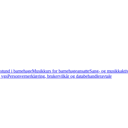
stund i barnehage
Musikkurs for barnehageansatte
Sang- og musikkaktivi
 vgs
Personvernerklæring, brukervilkår og databehandleravtale