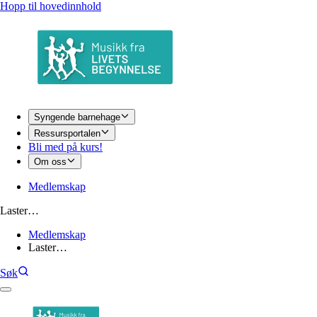
Hopp til hovedinnhold
Syngende barnehage
Ressursportalen
Bli med på kurs!
Om oss
Medlemskap
Laster…
Medlemskap
Laster…
Søk