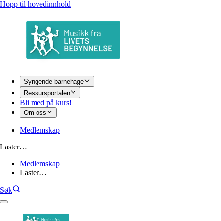
Hopp til hovedinnhold
Syngende barnehage
Ressursportalen
Bli med på kurs!
Om oss
Medlemskap
Laster…
Medlemskap
Laster…
Søk