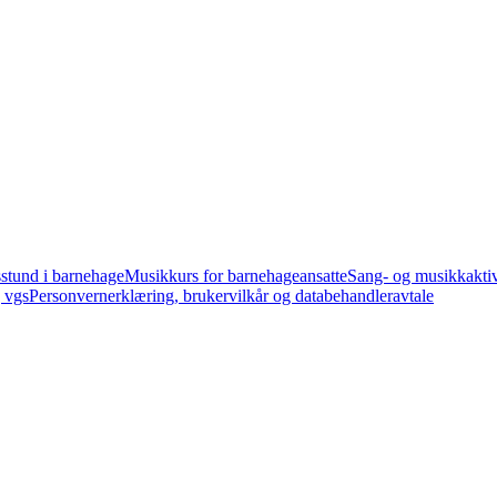
stund i barnehage
Musikkurs for barnehageansatte
Sang- og musikkaktivi
 vgs
Personvernerklæring, brukervilkår og databehandleravtale