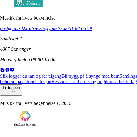
Musikk fra livets begynnelse
post@musikkfralivetsbegynnelse.no
51 84 66 59
Sandvigå 7
4007 Stavanger
Mandag-fredag 09:00-15:00
Slik logger du inn og får tilgang
Bli trygg på å synge med barn
Samlings
beboere på eldreinstitusjon
Ressurser for barne- og ungdomsarbeiderfag
Til toppen
Musikk fra livets begynnelse
©
2026