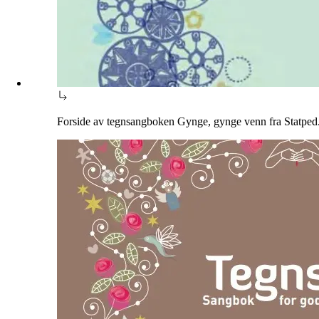
Forside av tegnsangboken Gynge, gynge venn fra Statped