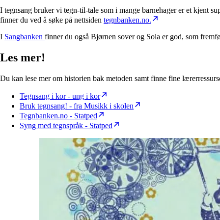
I tegnsang bruker vi tegn-til-tale som i mange barnehager er et kjent 
finner du ved å søke på nettsiden
tegnbanken.no.
I
Sangbanken
finner du også Bjørnen sover og Sola er god, som fremf
Les mer!
Du kan lese mer om historien bak metoden samt finne fine lærerressurser
Tegnsang i kor - ung i kor
Bruk tegnsang! - fra Musikk i skolen
Tegnbanken.no - Statped
Syng med tegnspråk - Statped