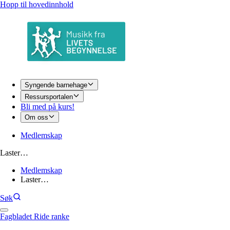
Hopp til hovedinnhold
Syngende barnehage
Ressursportalen
Bli med på kurs!
Om oss
Medlemskap
Laster…
Medlemskap
Laster…
Søk
Fagbladet Ride ranke